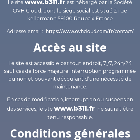
vidéos qui améliorent votre SEO, votre
www.b311.fr
Le site
est hébergé par la Société
Branding et qui convertissent vos
OVH Cloud, dont le siège social est situé 2 rue
prospects en clients.
kellermann 59100 Roubaix France
https://www.ovhcloud.com/fr/contact/
Adresse email :
JE RÉSERVES UN RDV
Accès au site
Le site est accessible par tout endroit, 7j/7, 24h/24
sauf cas de force majeure, interruption programmée
ou non et pouvant découlant d’une nécessité de
maintenance.
En cas de modification, interruption ou suspension
www.b311.fr
des services, le site
ne saurait être
tenu responsable.
Conditions générales