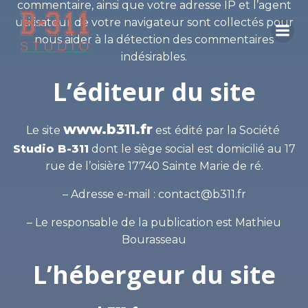
commentaire, ainsi que votre adresse IP et l’agent
Aller
utilisateur de votre navigateur sont collectés pour
au
contenu
nous aider à la détection des commentaires
indésirables.
L’éditeur du site
BOOSTEZ VOTRE
www.b311.fr
Le site
est édité par la Société
BRANDING
Studio B-311
dont le siège social est domicilié au 17
rue de l’oisière 17740 Sainte Marie de ré.
GRÂCE AU VIDÉO
VISIBILITÉ
– Adresse e-mail : contact@b311.fr
CONTENT MARKETING
– Le responsable de la publication est Mathieu
Bourasseau
Nous sommes plus qu'un simple studio de
L’hébergeur du site
production vidéo : notre expertise
marketing nous permet de réaliser des